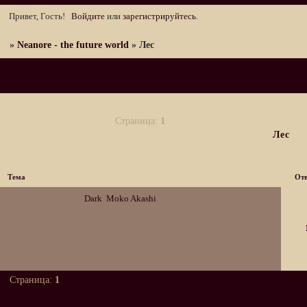
Привет, Гость!
Войдите
или
зарегистрируйтесь
.
»
Neanore - the future world
»
Лес
Страница:
1
Лес
Тема
Отв
Dark
Moko Akashi
Страница:
1