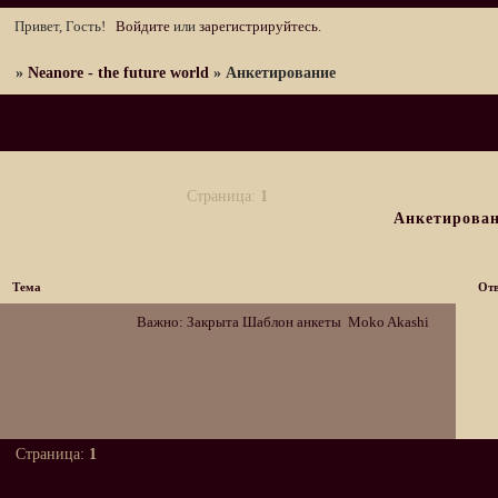
Привет, Гость!
Войдите
или
зарегистрируйтесь
.
»
Neanore - the future world
»
Анкетирование
Страница:
1
Анкетирова
Тема
Отв
Важно:
Закрыта
Шаблон анкеты
Moko Akashi
Страница:
1