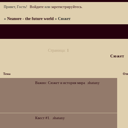
Привет, Гость!
Войдите
или
зарегистрируйтесь
.
»
Neanore - the future world
»
Сюжет
Страница:
1
Сюжет
Тема
Отв
Важно:
Сюжет и история мира
.shatany
Квест #1.
.shatany